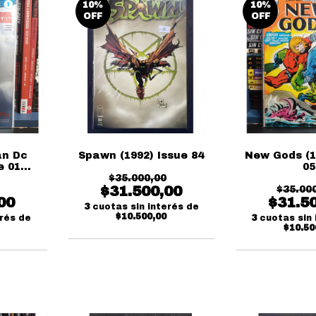
10
%
10
%
OFF
OFF
n Dc
Spawn (1992) Issue 84
New Gods (1
e 01
05
lusive
$35.000,00
$31.500,00
$35.00
00
$31.5
3
cuotas sin interés de
$10.500,00
erés de
3
cuotas sin 
$10.50