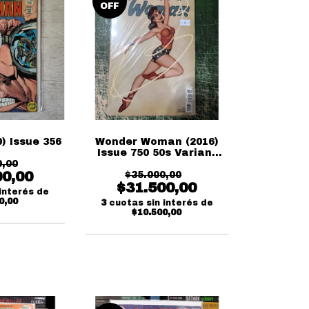
OFF
) Issue 356
Wonder Woman (2016)
Issue 750 50s Variant
0,00
Cover
00,00
$35.000,00
$31.500,00
interés de
0,00
3
cuotas sin interés de
$10.500,00