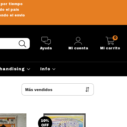
 por tiempo
do el país
endo el envio
0
Ayuda
Mi cuenta
Mi carrito
handising
Info
10
%
OFF