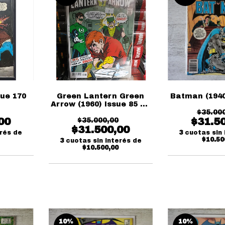
sue 170
Green Lantern Green
Batman (1940
Arrow (1960) Issue 85 Dc
Facsimil
$35.00
00
$31.5
$35.000,00
$31.500,00
erés de
3
cuotas sin 
$10.50
3
cuotas sin interés de
$10.500,00
10
%
10
%