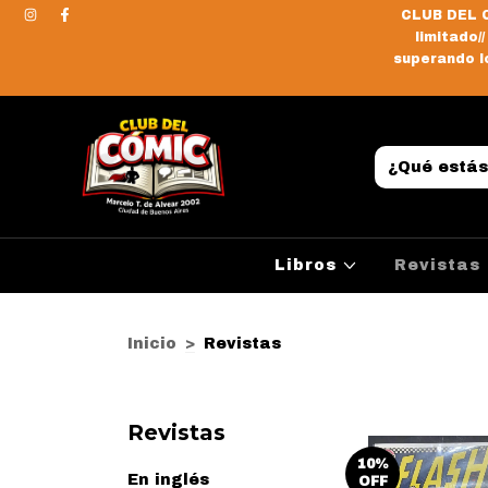
CLUB DEL C
limitado/
superando lo
Libros
Revistas
Inicio
>
Revistas
Revistas
10
%
En inglés
OFF