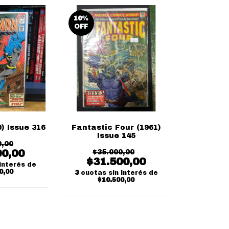
10
%
OFF
) Issue 316
Fantastic Four (1961)
Issue 145
0,00
00,00
$35.000,00
$31.500,00
interés de
0,00
3
cuotas sin interés de
$10.500,00