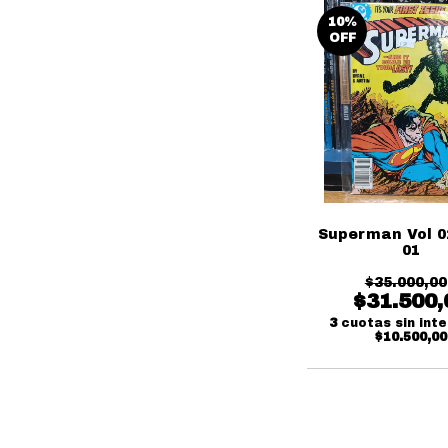
10
%
OFF
Superman Vol 0
01
$35.000,00
$31.500,
3
cuotas sin int
$10.500,00