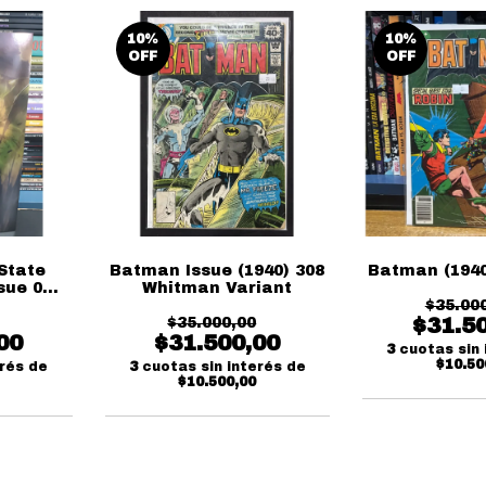
10
%
10
%
OFF
OFF
State
Batman Issue (1940) 308
Batman (1940
sue 01
Whitman Variant
$35.00
$31.5
$35.000,00
00
$31.500,00
3
cuotas sin 
$10.50
erés de
3
cuotas sin interés de
$10.500,00