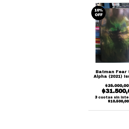
10
%
OFF
Batman Fear 
Alpha (2021) Is
Variant
$35.000,00
$31.500,
3
cuotas sin int
$10.500,00