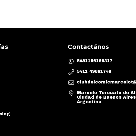
ías
Contactános
5491156198317
5411 49661748
clubdelcomicmarcelot
Marcelo Torcuato de Al
Ciudad de Buenos Aires
Argentina
sing