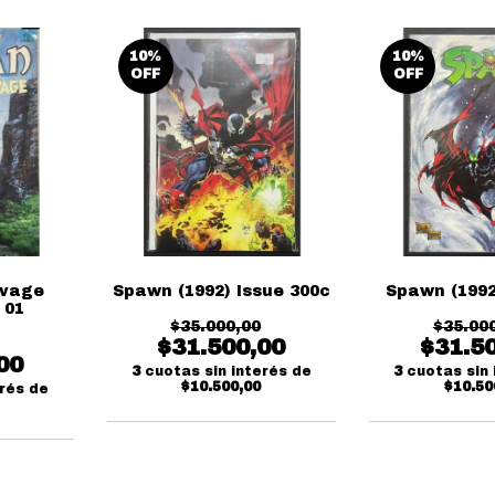
10
%
10
%
OFF
OFF
avage
Spawn (1992) Issue 300c
Spawn (1992
 01
$35.000,00
$35.00
$31.500,00
$31.5
00
3
cuotas sin interés de
3
cuotas sin 
$10.500,00
$10.50
erés de