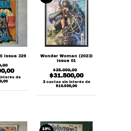
) Issue 329
Wonder Woman (2023)
Issue 01
0,00
00,00
$35.000,00
$31.500,00
interés de
0,00
3
cuotas sin interés de
$10.500,00
10
%