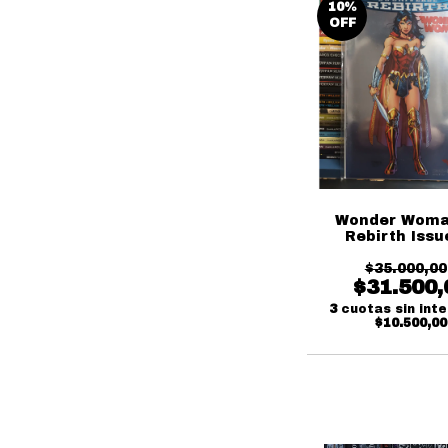
10
%
OFF
Wonder Woma
Rebirth Issu
Convention Exc
$35.000,00
$31.500,
3
cuotas sin int
$10.500,00