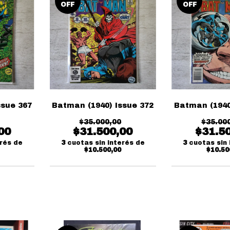
OFF
OFF
ssue 367
Batman (1940) Issue 372
Batman (1940
$35.000,00
$35.00
00
$31.500,00
$31.5
erés de
3
cuotas sin interés de
3
cuotas sin 
$10.500,00
$10.50