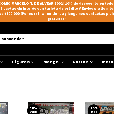
OMIC MARCELO T. DE ALVEAR 2002‼️ 10% de descuento en todo
/ 3 cuotas sin interés con tarjeta de crédito // Envíos gratis a to
s $100.000 (Pones retirar en tienda y luego nos contactas pidi
gratuito) ‼️
Figuras
Manga
Cartas
Merc
10
%
10
%
OFF
OFF