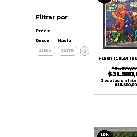
Filtrar por
Precio
Desde
Hasta
Flash (1959) Is
$35.000,00
$31.500,
3
cuotas sin int
$10.500,00
10
%