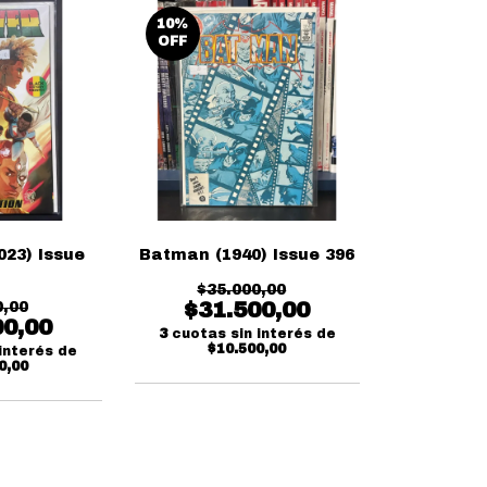
10
%
OFF
023) Issue
Batman (1940) Issue 396
$35.000,00
$31.500,00
0,00
00,00
3
cuotas sin interés de
$10.500,00
interés de
0,00