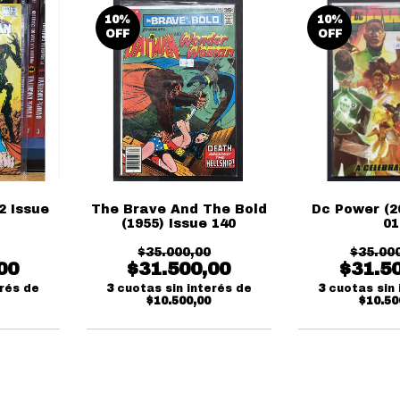
10
%
10
%
OFF
OFF
2 Issue
The Brave And The Bold
Dc Power (2
(1955) Issue 140
01
$35.000,00
$35.00
00
$31.500,00
$31.5
erés de
3
cuotas sin interés de
3
cuotas sin 
$10.500,00
$10.50