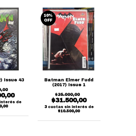
10
%
OFF
) Issue 43
Batman Elmer Fudd
(2017) Issue 1
0,00
00,00
$35.000,00
$31.500,00
interés de
0,00
3
cuotas sin interés de
$10.500,00