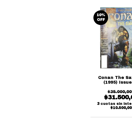
10
%
OFF
Conan The S
(1995) Issue
$35.000,00
$31.500,
3
cuotas sin int
$10.500,00