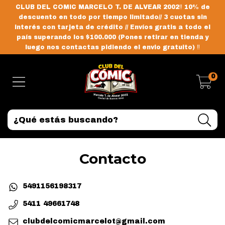
CLUB DEL COMIC MARCELO T. DE ALVEAR 2002‼️ 10% de
descuento en todo por tiempo limitado// 3 cuotas sin
interés con tarjeta de crédito // Envíos gratis a todo el
país superando los $100.000 (Pones retirar en tienda y
luego nos contactas pidiendo el envio gratuito) ‼️
0
Contacto
5491156198317
5411 49661748
clubdelcomicmarcelot@gmail.com