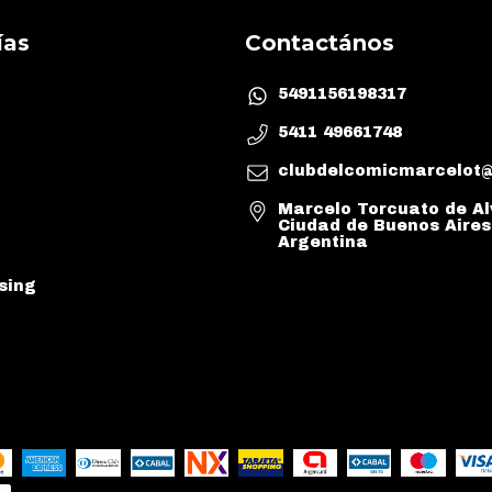
ías
Contactános
5491156198317
5411 49661748
clubdelcomicmarcelot
Marcelo Torcuato de Al
Ciudad de Buenos Aires
Argentina
sing