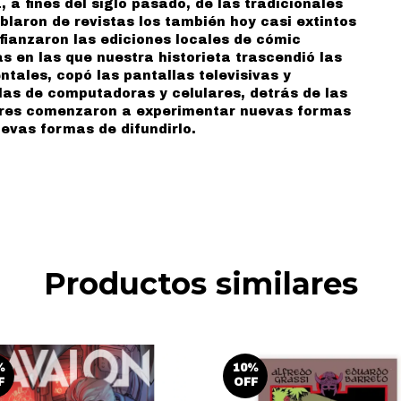
, a fines del siglo pasado, de las tradicionales
laron de revistas los también hoy casi extintos
afianzaron las ediciones locales de cómic
en las que nuestra historieta trascendió las
tales, copó las pantallas televisivas y
las de computadoras y celulares, detrás de las
ores comenzaron a experimentar nuevas formas
evas formas de difundirlo.
Productos similares
%
10
%
F
OFF