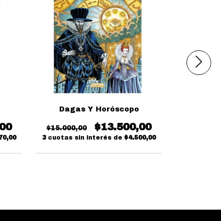
Dagas Y Horóscopo
Capitán
,00
$13.500,00
$15.000,00
$20.000,
70,00
3
cuotas sin interés de
$4.500,00
3
cuotas si