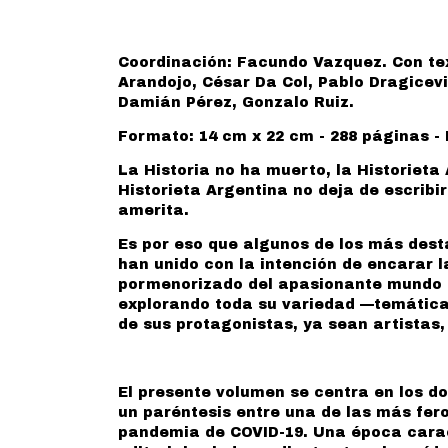
Coordinación: Facundo Vazquez. Con tex
Arandojo, César Da Col, Pablo Dragicevi
Damián Pérez, Gonzalo Ruiz.
Formato: 14 cm x 22 cm - 288 páginas - 
La Historia no ha muerto, la Historieta
Historieta Argentina no deja de escribi
amerita.
Es por eso que algunos de los más dest
han unido con la intención de encarar l
pormenorizado del apasionante mundo de
explorando toda su variedad —temática
de sus protagonistas, ya sean artistas,
El presente volumen se centra en los do
un paréntesis entre una de las más fero
pandemia de COVID-19. Una época caract