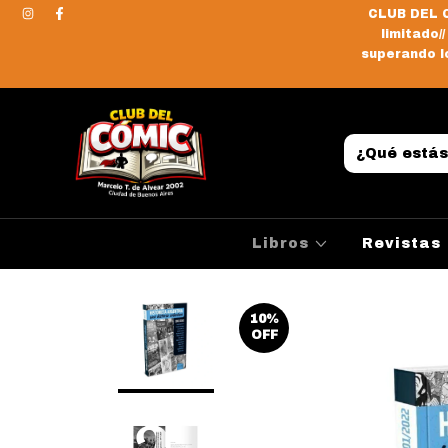
CLUB DEL C
limitado/
superando lo
Libros
Revistas
10
%
OFF