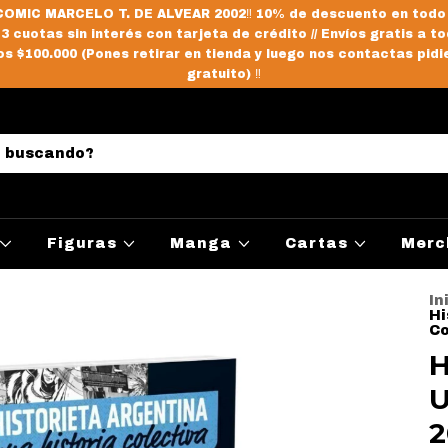
OMIC MARCELO T. DE ALVEAR 2002‼️ 10% de descuento en todo
/ 3 cuotas sin interés con tarjeta de crédito // Envíos gratis a to
s $100.000 (Pones retirar en tienda y luego nos contactas pidi
gratuito) ‼️
Figuras
Manga
Cartas
Merc
In
Hi
Co
H
U
2