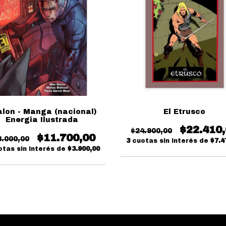
lon - Manga (nacional)
El Etrusco
Energia Ilustrada
$22.410
$24.900,00
$11.700,00
3.000,00
3
cuotas sin interés de
$7.4
otas sin interés de
$3.900,00