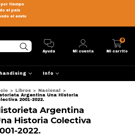
 por tiempo
do el país
endo el envio
0
Ayuda
Mi cuenta
Mi carrito
handising
Info
icio
>
Libros
>
Nacional
>
storieta Argentina Una Historia
lectiva 2001-2022.
istorieta Argentina
na Historia Colectiva
001-2022.