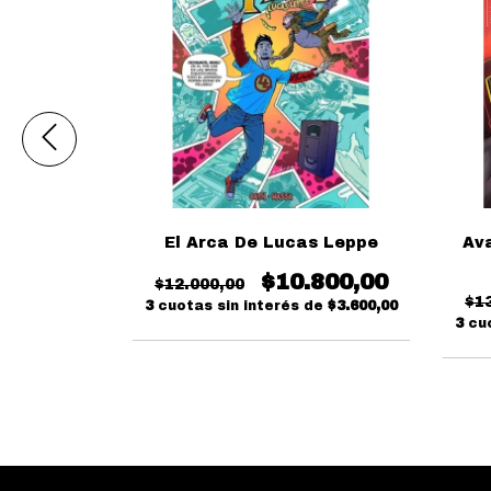
 Vol 01
El Arca De Lucas Leppe
Ava
.800,00
$10.800,00
$12.000,00
$1
 de
$3.600,00
3
cuotas sin interés de
$3.600,00
3
cu