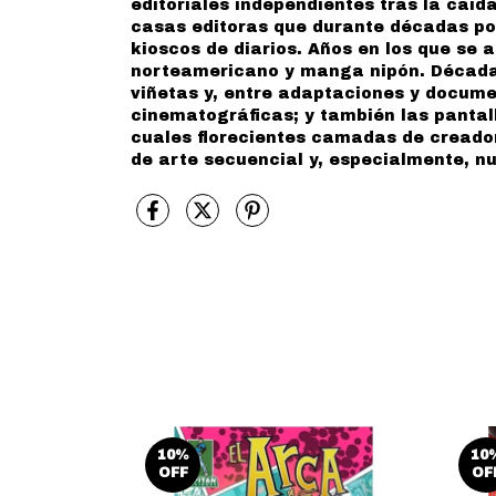
editoriales independientes tras la caída
casas editoras que durante décadas pob
kioscos de diarios. Años en los que se 
norteamericano y manga nipón. Décadas 
viñetas y, entre adaptaciones y documen
cinematográficas; y también las pantal
cuales florecientes camadas de cread
de arte secuencial y, especialmente, nu
10
%
10
OFF
OF