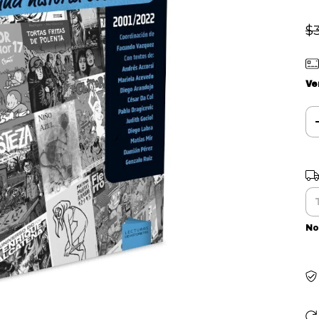
$
Ve
En
No