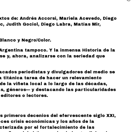
tos de: Andrés Accorsi, Mariela Acevedo, Diego
c, Judith Gociol, Diego Labra, Matías Mir,
Blanco y Negro/Color.
 Argentina tampoco. Y la inmensa Historia de la
rse y, ahora, analizarse con la seriedad que
acados periodistas y divulgadores del medio se
a titánica tarea de hacer un relevamiento
 la viñeta local a lo largo de las décadas,
s, géneros— y destacando las particularidades
 editores o lectores.
s primeros decenios del efervescente siglo XXI,
ces crisis económicas y los años de la
erizada por el fortalecimiento de las