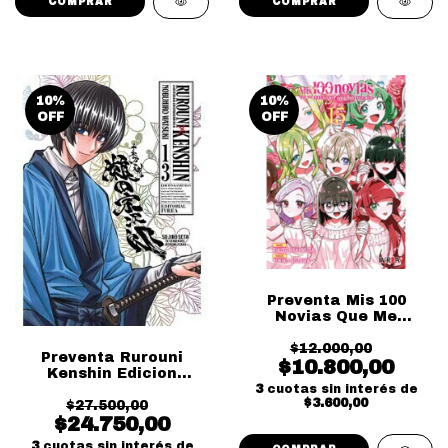
10
%
10
%
OFF
OFF
Preventa Mis 100
Novias Que Me
Quieren Mucho Mucho
$12.000,00
15
Preventa Rurouni
$10.800,00
Kenshin Edicion
Kanzenban 13
3
cuotas sin interés de
$3.600,00
$27.500,00
$24.750,00
3
cuotas sin interés de