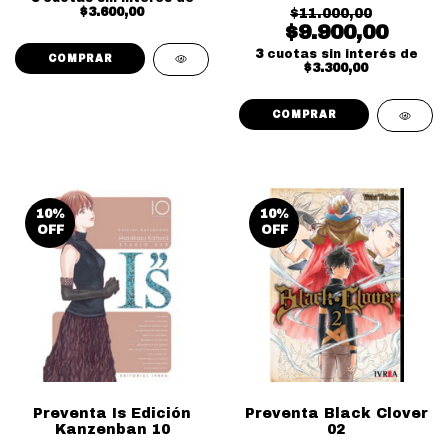
$3.600,00
$11.000,00
$9.900,00
3
cuotas sin interés de
$3.300,00
10
%
10
%
OFF
OFF
Preventa Is Edición
Preventa Black Clover
Kanzenban 10
02