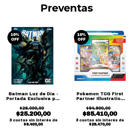
Preventas
10
%
10
%
OFF
OFF
Batman Luz de Día -
Pokemon TCG First
Portada Exclusiva por
Partner Illustration
Leo Manco
Colection series 3
$28.000,00
$94.900,00
Ingles
$25.200,00
$85.410,00
3
cuotas sin interés de
3
cuotas sin interés de
$8.400,00
$28.470,00