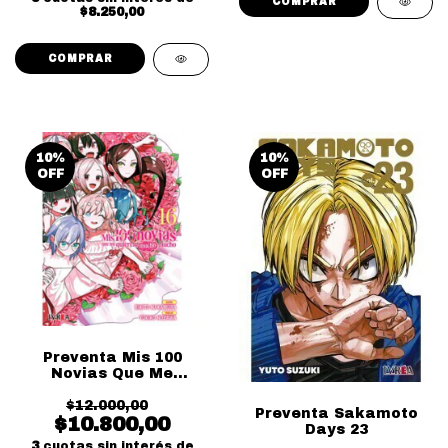
$8.250,00
10
%
10
%
OFF
OFF
Preventa Mis 100
Novias Que Me
Quieren Mucho Mucho
$12.000,00
16
Preventa Sakamoto
$10.800,00
Days 23
3
cuotas sin interés de