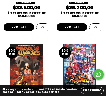
$36.000,00
$28.000,00
$32.400,00
$25.200,00
3
cuotas sin interés de
3
cuotas sin interés de
$10.800,00
$8.400,00
10
%
10
%
OFF
OFF
Al navegar por este sitio
aceptás el uso de cookies
ENTENDIDO
para agilizar tu experiencia de compra.
Preventa Perros
Preventa Street
Salvajes - Bastion
Fighter Enciclopedia
de guerreros