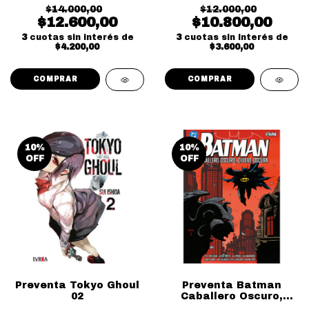
$14.000,00
$12.000,00
$12.600,00
$10.800,00
3
cuotas sin interés de
3
cuotas sin interés de
$4.200,00
$3.600,00
10
%
10
%
OFF
OFF
Preventa Tokyo Ghoul
Preventa Batman
02
Caballero Oscuro,
Ciudad Oscura